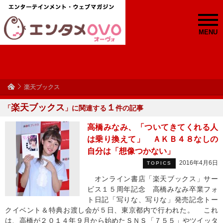
MENU
楽天ブックス
楽天ブックス
１
「
」に関連する
件の記事
高橋みなみ、「ついてきてくれる人
は乗り換えて」 ＡＫＢ４８なしの
自分は「想像つかない」
2016年4月6日
TOPICS
オンライン書店「楽天ブックス」サー
ビス１５周年記念 高橋みなみ卒業フォ
ト日記「写りな、写りな」発売記念トー
クイベント＆特典お渡し会が５日、東京都内で行われた。 これ
は、高橋が２０１４年９月から始めたＳＮＳ「７５５」やツイッタ