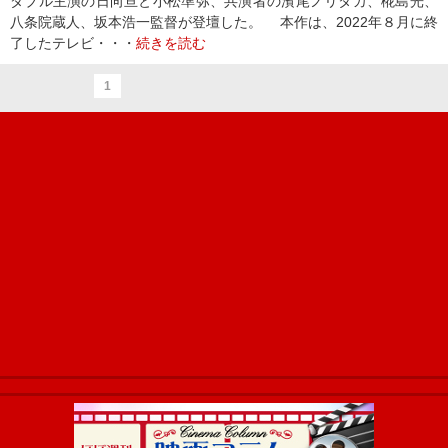
ダブル主演の日向亘と小松準弥、共演者の濱尾ノリタカ、椛島光、
八条院蔵人、坂本浩一監督が登壇した。 本作は、2022年８月に終
了したテレビ・・・
続きを読む
1