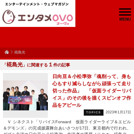
MENU
椛島光
椛島光
１
「
」に関連する
件の記事
日向亘＆小松準弥「魂削って、身も
心もすり減らしながら頑張って走り
切った作品」 「仮面ライダーリバ
イス」のその後を描くスピンオフ作
品をアピール
2023年1月17日
TOPICS
Ｖ シネクスト「リバイスForward 仮面ライダーライブ＆エビル
＆デモンズ」の完成披露舞台あいさつが17日、東京都内で行われ、