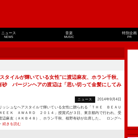
ニュース
音楽
特別企画
NEWS
MUSIC
PR
アスタイルが輝いている女性”に渡辺麻友、ホラン千秋、
有砂 バージンヘアの渡辺は「思い切って金髪にしてみ
」
2014年9月4日
ニュース
リッシュなヘアスタイルで輝いている女性に贈られる「ＴＨＥ ＢＥＡＵ
ＷＥＥＫ ＡＷＡＲＤ ２０１４」授賞式が３日、東京都内で行われ、受
渡辺麻友（ＡＫＢ４８）、ホラン千秋、植野有砂が出席した。 ロングヘ
・
続きを読む