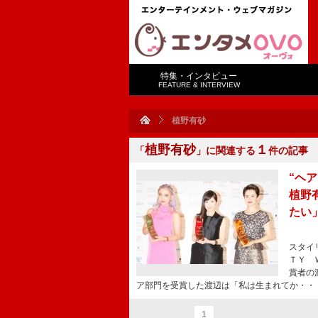
特集・インタビュー
FEATURE & INTERVIEW
植野有砂
植野有砂
１
「
」に関連する
件の記事
“ヘ
植野
たい
スタイ
ＴＹ 
賞者の
ア部門を受賞した渡辺は「私は生まれてか・・
1