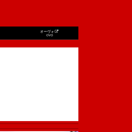
オーヴォ
OVO