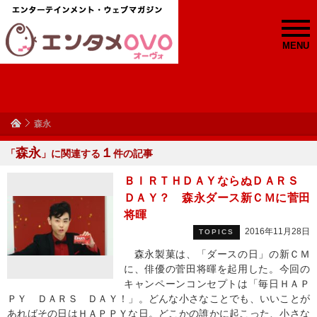
MENU
森永
森永
１
「
」に関連する
件の記事
ＢＩＲＴＨＤＡＹならぬＤＡＲＳ
ＤＡＹ？ 森永ダース新ＣＭに菅田
将暉
2016年11月28日
TOPICS
森永製菓は、「ダースの日」の新ＣＭ
に、俳優の菅田将暉を起用した。今回の
キャンペーンコンセプトは「毎日ＨＡＰ
ＰＹ ＤＡＲＳ ＤＡＹ！」。どんな小さなことでも、いいことが
あればその日はＨＡＰＰＹな日。どこかの誰かに起こった、小さな