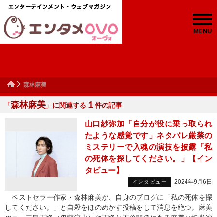
MENU
森林麻美
森林麻美
１
「
」に関連する
件の記事
山口紗弥加「自分が役に乗っ取られ
たような感覚です」ネタバレ厳禁の
ミステリーで入魂の演技を披露「私
の死体を探してください。」【イン
タビュー】
2024年9月6日
インタビュー
ベストセラー作家・森林麻美が、自身のブログに「私の死体を探
してください。」と自殺をほのめかす投稿をして消息を絶つ。麻美