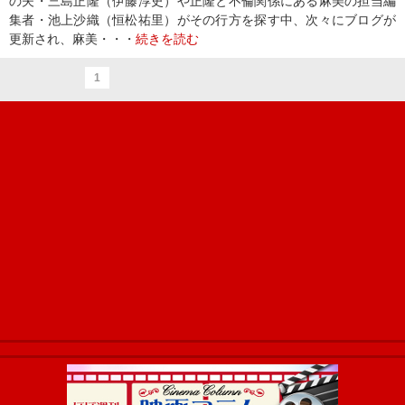
の夫・三島正隆（伊藤淳史）や正隆と不倫関係にある麻美の担当編
集者・池上沙織（恒松祐里）がその行方を探す中、次々にブログが
更新され、麻美・・・
続きを読む
1