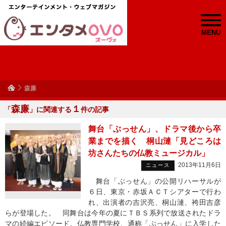
MENU
森廉
森廉
１
「
」に関連する
件の記事
舞台「ぶっせん」、ドラマ後から卒
業までを描く 桐山漣「見どころは
坊さんたちの仏教ミュージカル」
2013年11月6日
ニュース
舞台「ぶっせん」の公開リハーサルが
６日、東京・赤坂ＡＣＴシアターで行わ
れ、出演者の吉沢亮、桐山漣、袴田吉彦
らが登場した。 同舞台は今年の夏にＴＢＳ系列で放送されたドラ
マの続編エピソード。仏教専門学校、通称「ぶっせん」に入学した