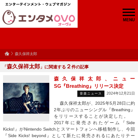
MENU
森久保祥太郎
森久保祥太郎
２
「
」に関連する
件の記事
森久保祥太郎、ニュー
SG『Breathing』リリース決定
2024年12月21日
音楽ニュース
森久保祥太郎が、2025年5月28日に約
2年ぶりのニューシングル『Breathing』
をリリースすることが決定した。
2017年に発売されたゲーム『Side
Kicks!』がNintendo Switchとスマートフォンへ移植制作し、今回
『Side Kicks! beyond』として新たに発売されるにあたりテー