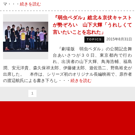
マ・・・
続きを読む
『弱虫ペダル』総北＆京伏キャスト
が勢ぞろい 山下大輝「うれしくて
言いたいことを忘れた」
2015年8月31日
TOPICS
『劇場版 弱虫ペダル』の公開記念舞
台あいさつが３０日、東京都内で行わ
れ、出演者の山下大輝、鳥海浩輔、福島
潤、安元洋貴、森久保祥太郎、伊藤健太郎、遊佐浩二、野島裕史が
出席した。 本作は、シリーズ初のオリジナル長編映画で、原作者
の渡辺航氏による書き下ろし・・・
続きを読む
1