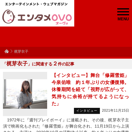
MENU
梶芽衣子
梶芽衣子
２
「
」に関連する
件の記事
【インタビュー】舞台「修羅雪姫」
今泉佑唯 約１年ぶりの女優復帰。
休養期間を経て「視野が広がって、
気持ちに余裕が持てるようになっ
た」
2021年11月15日
インタビュー
1972年に『週刊プレイボーイ』に連載され、その後、梶芽衣子主
演で映画化もされた『修羅雪姫』が舞台化され、11月19日から上演