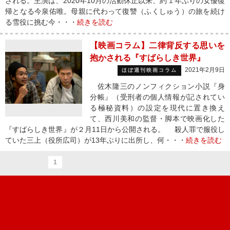
される。主演は、2020年10月の活動休止以来、約１年ぶりの女優復
帰となる今泉佑唯。母親に代わって復讐（ふくしゅう）の旅を続け
る雪役に挑む今・・・
続きを読む
【映画コラム】二律背反する思いを
抱かされる『すばらしき世界』
2021年2月9日
ほぼ週刊映画コラム
佐木隆三のノンフィクション小説『身
分帳』（受刑者の個人情報が記されてい
る極秘資料）の設定を現代に置き換え
て、西川美和の監督・脚本で映画化した
『すばらしき世界』が２月11日から公開される。 殺人罪で服役し
ていた三上（役所広司）が13年ぶりに出所し、何・・・
続きを読む
1