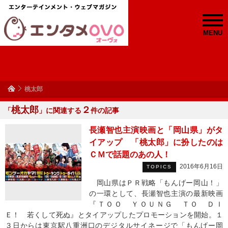
MENU
桃太郎
桃太郎
２
「
」に関連する
件の記事
長瀬智也主演映画と「岡山県」がタ
イアップ 「桃太郎」に扮したのは
ＣＭで話題のあの人！
2016年6月16日
TOPICS
岡山県はＰＲ戦略「もんげー岡山！」
の一環として、長瀬智也主演の最新映画
『ＴＯＯ ＹＯＵＮＧ ＴＯ ＤＩ
Ｅ！ 若くして死ぬ』とタイアップしたプロモーションを開始。１
３日からは東京駅八重洲口のデジタルサイネージで「もんげー岡