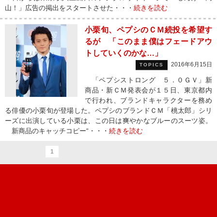
山！」広告の掲出をスタートさせた・・・
続きを読む
小栗旬、ペプシのＣＭ続投を希望す
るが 「このまま僕はフェードアウ
トしていくのかな…」
2016年6月15日
TOPICS
「ペプシストロング ５．０ＧＶ」新
商品・新ＣＭ発表会が１５日、東京都内
で行われ、ブランドキャラクターを務め
る俳優の小栗旬が登場した。ペプシのブランドＣＭ「桃太郎」シリ
ーズに出演している小栗は、この日は爽やかなブルーのスーツ姿。
新商品のキャッチコピー“・・・
続きを読む
1