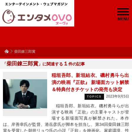
MENU
柴田錬三郎賞
柴田錬三郎賞
１
「
」に関連する
件の記事
稲垣吾郎、新垣結衣、磯村勇斗ら出
演の映画『正欲』 新場面カット解禁
＆特典付きチケットの発売も決定
2023年9月5日
TOPICS
稲垣吾郎、新垣結衣、磯村勇斗らが出
演する映画『正欲』の主要キャストが登
場する新場面写真が解禁された。本作
は、岸善幸氏が監督、港岳彦氏が脚本を担当し、第34回柴田錬三郎
賞を受賞した朝井リョウ氏の小説『正欲』を映画化。家庭環境、性