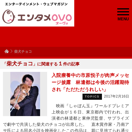
MENU
柴犬チョコ
柴犬チョコ
１
「
」に関連する
件の記事
入院療養中の市原悦子が肉声メッセ
ージ披露 林遣都は今後の活躍期待
され「ただただうれしい」
2017年2月16日
TOPICS
映画『しゃぼん玉』ワールドプレミア
上映会が１６日、東京都内で行われ、出
演者の林遣都と東伸児監督、サプライズ
で劇中で共演した柴犬のチョコが出席した。 直木賞作家・乃南ア
サ氏による同名小説を映画化したこの作品は、親に見捨てられ通り