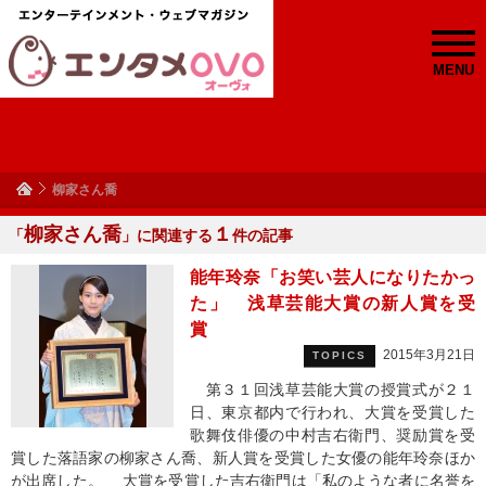
MENU
柳家さん喬
柳家さん喬
１
「
」に関連する
件の記事
能年玲奈「お笑い芸人になりたかっ
た」 浅草芸能大賞の新人賞を受
賞
2015年3月21日
TOPICS
第３１回浅草芸能大賞の授賞式が２１
日、東京都内で行われ、大賞を受賞した
歌舞伎俳優の中村吉右衛門、奨励賞を受
賞した落語家の柳家さん喬、新人賞を受賞した女優の能年玲奈ほか
が出席した。 大賞を受賞した吉右衛門は「私のような者に名誉を