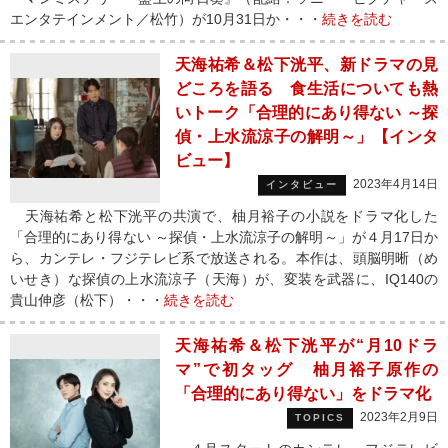
エンタテインメント／松竹）が10月31日か・・・
続きを読む
天海祐希＆松下洸平、新ドラマの見
どころを語る 食生活についても熱
いトーク「合理的にあり得ない ～探
偵・上水流涼子の解明～」【インタ
ビュー】
2023年4月14日
インタビュー
天海祐希と松下洸平の共演で、柚月裕子の小説をドラマ化した
「合理的にあり得ない ～探偵・上水流涼子の解明～」が４月17日か
ら、カンテレ・フジテレビ系で放送される。本作は、頭脳明晰（め
いせき）な探偵の上水流涼子（天海）が、変装を武器に、IQ140の
貴山伸彦（松下）・・・
続きを読む
天海祐希＆松下洸平が“月10ドラ
マ”で初タッグ 柚月裕子原作の
「合理的にあり得ない」をドラマ化
2023年2月9日
TOPICS