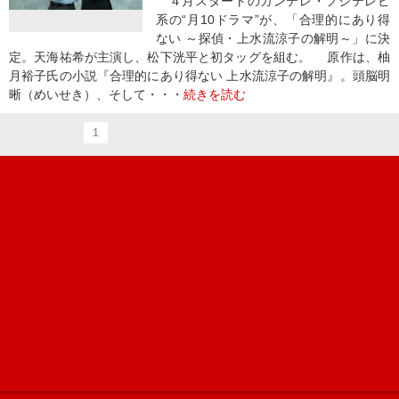
４月スタートのカンテレ・フジテレビ
系の“月10ドラマ”が、「合理的にあり得
ない ～探偵・上水流涼子の解明～」に決
定。天海祐希が主演し、松下洸平と初タッグを組む。 原作は、柚
月裕子氏の小説『合理的にあり得ない 上水流涼子の解明』。頭脳明
晰（めいせき）、そして・・・
続きを読む
1