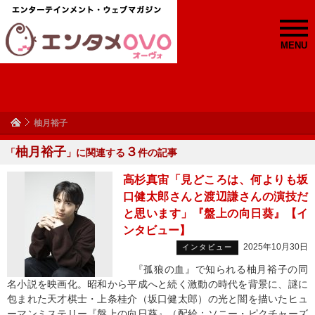
MENU
柚月裕子
柚月裕子
３
「
」に関連する
件の記事
高杉真宙「見どころは、何よりも坂
口健太郎さんと渡辺謙さんの演技だ
と思います」『盤上の向日葵』【イ
ンタビュー】
2025年10月30日
インタビュー
『孤狼の血』で知られる柚月裕子の同
名小説を映画化。昭和から平成へと続く激動の時代を背景に、謎に
包まれた天才棋士・上条桂介（坂口健太郎）の光と闇を描いたヒュ
ーマンミステリー『盤上の向日葵』（配給：ソニー・ピクチャーズ