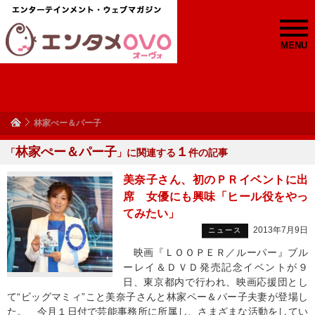
MENU
林家ぺー＆パー子
林家ぺー＆パー子
１
「
」に関連する
件の記事
美奈子さん、初のＰＲイベントに出
席 女優にも興味「ヒール役をやっ
てみたい」
2013年7月9日
ニュース
映画『ＬＯＯＰＥＲ／ルーパー』ブル
ーレイ＆ＤＶＤ発売記念イベントが９
日、東京都内で行われ、映画応援団とし
て“ビッグマミィ”こと美奈子さんと林家ペー＆パー子夫妻が登場し
た。 今月１日付で芸能事務所に所属し、さまざまな活動をしてい