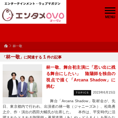
MENU
林一敬
林一敬
１
「
」に関連する
件の記事
林一敬、舞台初主演に「思い出に残
る舞台にしたい」 陰陽師を独自の
視点で描く「Arcana Shadow」に
挑む
2023年6月15日
TOPICS
舞台「Arcana Shadow」取材会が、先
日、東京都内で行われ、出演者の林一敬（ジャニーズJr.）、松島勇
之介、作・演出の西田大輔氏が出席した。 本作は、平安時代に活
躍されたとされる陰陽師・蘆屋道満（あしや・どうまん）を新たな