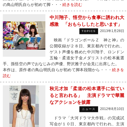
の鳥山明氏自らが初めて脚・・・
続きを読む
中川翔子、悟空から食事に誘われ大
感激 「おもらししたと思います」
2013年1月28日
TOPICS
映画『ドラゴンボールＺ 神と神』の
公開収録が２８日、東京都内で行われ、
ゲスト声優を務めた中川翔子、ロンドン
五輪・柔道女子金メダリストの松本薫選
手、孫悟空の声でおなじみの声優、野沢雅子が会見に出席した。
本作は、原作者の鳥山明氏自らが初めて脚本段階から・・・
続きを
読む
秋元才加「柔道の松本選手に似てい
ると言われる」 主演ドラマで華麗
なアクションを披露
2012年8月10日
ニュース
ドラマ「大河ドラマ大作戦」の完成試
写会が１０日、東京都内で行われ、主演