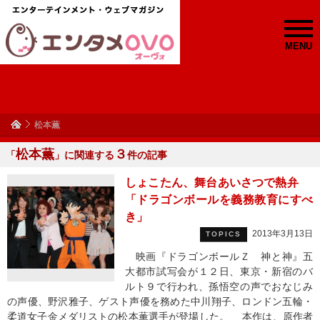
MENU
松本薫
松本薫
３
「
」に関連する
件の記事
しょこたん、舞台あいさつで熱弁
「ドラゴンボールを義務教育にすべ
き」
2013年3月13日
TOPICS
映画『ドラゴンボールＺ 神と神』五
大都市試写会が１２日、東京・新宿のバ
ルト９で行われ、孫悟空の声でおなじみ
の声優、野沢雅子、ゲスト声優を務めた中川翔子、ロンドン五輪・
柔道女子金メダリストの松本薫選手が登場した。 本作は、原作者