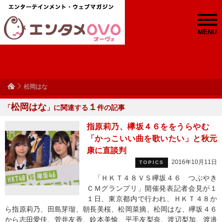
MENU
松岡はな
松岡はな
１
「
」に関連する
件の記事
指原莉乃、欅坂４６ををうらやむ
「かっこいい曲を歌いたい」と秋元
康に直談判
2016年10月11日
TOPICS
「ＨＫＴ４８ＶＳ欅坂４６ つぶやき
ＣＭグランプリ」開催発表記者会見が１
１日、東京都内で行われ、ＨＫＴ４８か
ら指原莉乃、田島芽瑠、朝長美桜、松岡菜摘、松岡はな、欅坂４６
から志田愛佳、菅井友香、鈴本美愉、平手友梨奈、渡辺梨加、渡邉