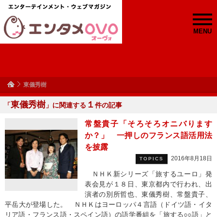
MENU
東儀秀樹
東儀秀樹
１
「
」に関連する
件の記事
常盤貴子「そろそろオニバります
か？」 一押しのフランス語活用法
を披露
2016年8月18日
TOPICS
ＮＨＫ新シリーズ「旅するユーロ」発
表会見が１８日、東京都内で行われ、出
演者の別所哲也、東儀秀樹、常盤貴子、
平岳大が登場した。 ＮＨＫはヨーロッパ４言語（ドイツ語・イタ
リア語・フランス語・スペイン語）の語学番組を「旅する○○語」と