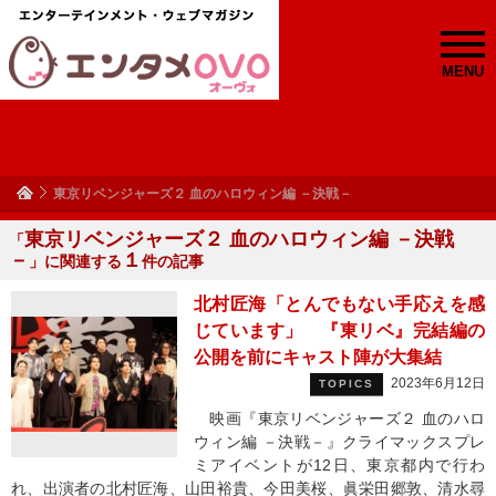
MENU
東京リベンジャーズ２ 血のハロウィン編 －決戦－
東京リベンジャーズ２ 血のハロウィン編 －決戦
「
－
１
」に関連する
件の記事
北村匠海「とんでもない手応えを感
じています」 『東リベ』完結編の
公開を前にキャスト陣が大集結
2023年6月12日
TOPICS
映画『東京リベンジャーズ２ 血のハロ
ウィン編 －決戦－』クライマックスプレ
ミアイベントが12日、東京都内で行わ
れ、出演者の北村匠海、山田裕貴、今田美桜、眞栄田郷敦、清水尋