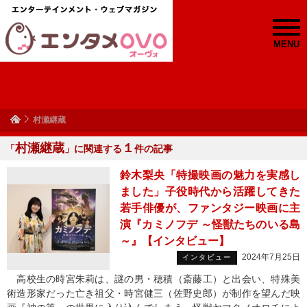
MENU
村瀬継蔵
村瀬継蔵
１
「
」に関連する
件の記事
鈴木梨央「特撮映画の魅力を実感し
ました」子役時代から活躍してきた
若手俳優が、ファンタジー映画に主
演『カミノフデ ～怪獣たちのいる島
～』【インタビュー】
2024年7月25日
インタビュー
高校生の時宮朱莉は、謎の男・穂積（斎藤工）と出会い、特殊美
術造形家だった亡き祖父・時宮健三（佐野史郎）が制作を望んだ映