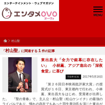
MENU
村山聖
村山聖
１
「
」に関連する
件の記事
東出昌大「全力で銀幕に存在した
い」 小林薫、アジア進出の「深夜
食堂」に喜び
2017年5月16日
TOPICS
「第２６回日本映画批評家大賞」の授
賞式が１６日、東京都内で行われ、小林
薫、東出昌大をはじめ、受賞者が出席し
た。 『聖の青春』で、主人公・村山聖（松山ケンイチ）の最強の
ライバルであり、憧れの存在でもあった羽生善治氏を演じた東出が