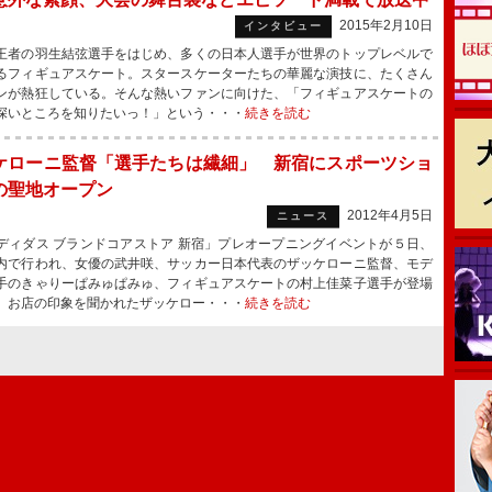
2015年2月10日
インタビュー
者の羽生結弦選手をはじめ、多くの日本人選手が世界のトップレベルで
るフィギュアスケート。スタースケーターたちの華麗な演技に、たくさん
ンが熱狂している。そんな熱いファンに向けた、「フィギュアスケートの
深いところを知りたいっ！」という・・・
続きを読む
ケローニ監督「選手たちは繊細」 新宿にスポーツショ
の聖地オープン
2012年4月5日
ニュース
ィダス ブランドコアストア 新宿」プレオープニングイベントが５日、
内で行われ、女優の武井咲、サッカー日本代表のザッケローニ監督、モデ
手のきゃりーぱみゅぱみゅ、フィギュアスケートの村上佳菜子選手が登場
 お店の印象を聞かれたザッケロー・・・
続きを読む