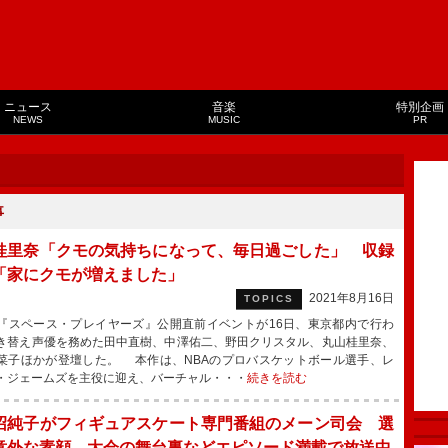
ニュース
音楽
特別企画
NEWS
MUSIC
PR
事
桂里奈「クモの気持ちになって、毎日過ごした」 収録
「家にクモが増えました」
2021年8月16日
TOPICS
スペース・プレイヤーズ』公開直前イベントが16日、東京都内で行わ
き替え声優を務めた田中直樹、中澤佑二、野田クリスタル、丸山桂里奈、
菜子ほかが登壇した。 本作は、NBAのプロバスケットボール選手、レ
・ジェームズを主役に迎え、バーチャル・・・
続きを読む
沼純子がフィギュアスケート専門番組のメーン司会 選
意外な素顔、大会の舞台裏などエピソード満載で放送中