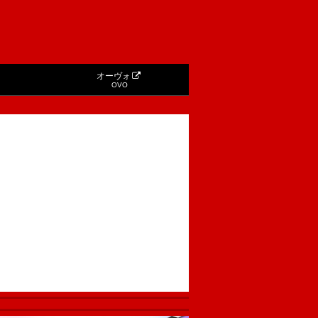
オーヴォ
OVO