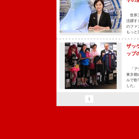
世界王
活躍す
のファ
もっと
ザッ
ップ
「アデ
東京都
ルで歌
した。
1