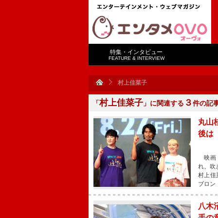
特集・インタビュー
FEATURE & INTERVIEW
村上佳菜子
村上佳菜子
３
「
」に関連する
件の記
丸山
後は
映画『
れ、吹
村上佳
ブロン
八木
手の