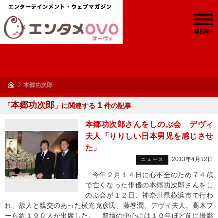
MENU
本郷功次郎
本郷功次郎
１
「
」に関連する
件の記事
本郷功次郎さんをしのぶ会 デヴィ
夫人「りりしい日本男児を感じさせ
た」
2013年4月12日
ニュース
今年２月１４日に心不全のため７４歳
で亡くなった俳優の本郷功次郎さんをし
のぶ会が１２日、神奈川県横浜市で行わ
れ、故人と親交のあった横光克彦氏、藤巻潤、デヴィ夫人、高木ブ
ーら約１９０人が出席した。 祭壇の中心には１０年ほど前に撮影