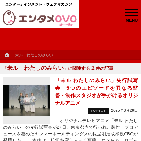
MENU
未ル わたしのみらい
未ル わたしのみらい
２
「
」に関連する
件の記事
「未ル わたしのみらい」先行試写
会 5つのエピソードを異なる監
督・制作スタジオが手がけるオリジ
ナルアニメ
2025年3月28日
TOPICS
オリジナルテレビアニメ「未ル わたし
のみらい」の先行試写会が27日、東京都内で行われ、製作・プロデ
ュースを務めたヤンマーホールディングスの長屋明浩取締役CBOが
登壇した。 本作は、現状を変えるべく葛藤しながらも、ロボッ