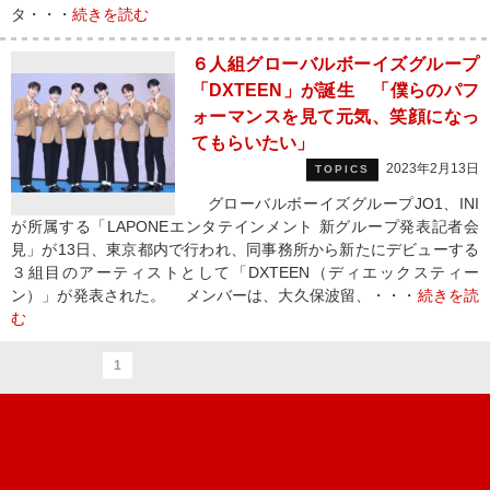
タ・・・
続きを読む
６人組グローバルボーイズグループ
「DXTEEN」が誕生 「僕らのパフ
ォーマンスを見て元気、笑顔になっ
てもらいたい」
2023年2月13日
TOPICS
グローバルボーイズグループJO1、INI
が所属する「LAPONEエンタテインメント 新グループ発表記者会
見」が13日、東京都内で行われ、同事務所から新たにデビューする
３組目のアーティストとして「DXTEEN（ディエックスティー
ン）」が発表された。 メンバーは、大久保波留、・・・
続きを読
む
1