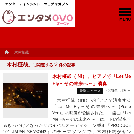
MENU
木村柾哉
木村柾哉
２
「
」に関連する
件の記事
木村柾哉（INI）、ピアノで「Let Me
Fly～その未来へ～」演奏
2026年6月20日
音楽ニュース
木村柾哉（INI）がピアノで演奏する
「Let Me Fly～その未来へ～ (Piano
Ver.)」の映像が公開された。 楽曲「Let
Me Fly～その未来へ～」は、INIが誕生す
るきっかけとなったサバイバルオーディション番組『PRODUCE
101 JAPAN SEASON2』のテーマソングで、木村柾哉がセン