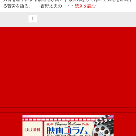
る苦労を語る。 －吉野太夫の・・・
続きを読む
1