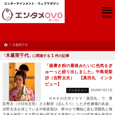
MENU
木暮実千代
木暮実千代
１
「
」に関連する
件の記事
「歯磨き粉の最後みたいに色気をぎ
ゅーっと絞り出しました」中島亜梨
沙（吉野太夫） 【真田丸 インタ
ビュー】
2016年7月17日
インタビュー
ＮＨＫの大河ドラマ「真田丸」で、豊
臣秀吉（小日向文世）さえ翻弄（ほんろう）した才色兼備の名妓、
吉野太夫を演じている中島亜梨沙。華やかで機知に富む雰囲気と権
力者を相手にする緊迫感が同居する酒席ならではの空気感を表現す