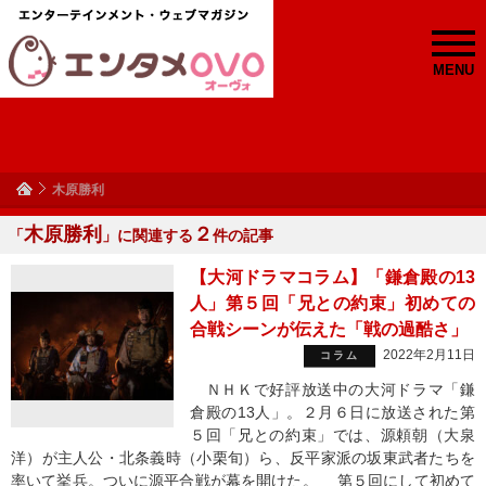
MENU
木原勝利
木原勝利
２
「
」に関連する
件の記事
【大河ドラマコラム】「鎌倉殿の13
人」第５回「兄との約束」初めての
合戦シーンが伝えた「戦の過酷さ」
2022年2月11日
コラム
ＮＨＫで好評放送中の大河ドラマ「鎌
倉殿の13人」。２月６日に放送された第
５回「兄との約束」では、源頼朝（大泉
洋）が主人公・北条義時（小栗旬）ら、反平家派の坂東武者たちを
率いて挙兵。ついに源平合戦が幕を開けた。 第５回にして初めて