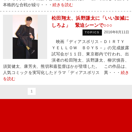
本格的な合戦が繰り・・・
続きを読む
松田翔太、浜野謙太に「いい加減に
しろよ」 緊迫シーンで○○○
2016年8月11日
TOPICS
映画『ディアスポリス－ＤＩＲＴＹ
ＹＥＬＬＯＷ ＢＯＹＳ－』の完成披露
試写会が１１日、東京都内で行われ、出
演者の松田翔太、浜野謙太、柳沢慎吾、
須賀健太、康芳夫、熊切和嘉監督ほかが登壇した。 この作品は、
人気コミックを実写化したドラマ「ディアスポリス 異・・・
続き
を読む
1