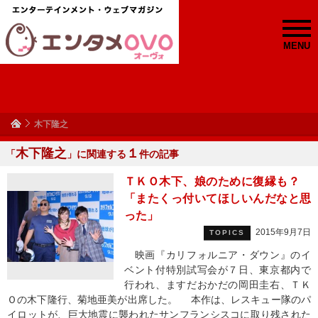
MENU
木下隆之
木下隆之
１
「
」に関連する
件の記事
ＴＫＯ木下、娘のために復縁も？
「またくっ付いてほしいんだなと思
った」
2015年9月7日
TOPICS
映画『カリフォルニア・ダウン』のイ
ベント付特別試写会が７日、東京都内で
行われ、ますだおかだの岡田圭右、ＴＫ
Ｏの木下隆行、菊地亜美が出席した。 本作は、レスキュー隊のパ
イロットが、巨大地震に襲われたサンフランシスコに取り残された