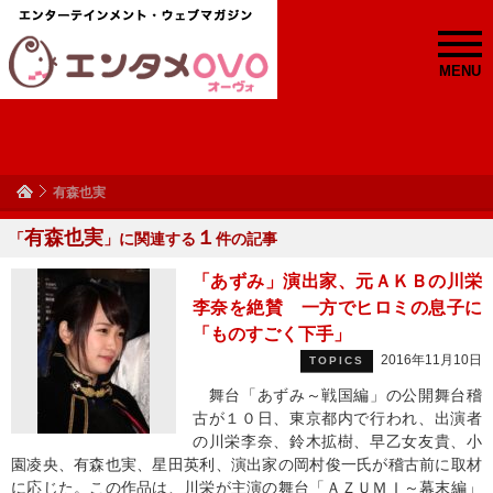
MENU
有森也実
有森也実
１
「
」に関連する
件の記事
「あずみ」演出家、元ＡＫＢの川栄
李奈を絶賛 一方でヒロミの息子に
「ものすごく下手」
2016年11月10日
TOPICS
舞台「あずみ～戦国編」の公開舞台稽
古が１０日、東京都内で行われ、出演者
の川栄李奈、鈴木拡樹、早乙女友貴、小
園凌央、有森也実、星田英利、演出家の岡村俊一氏が稽古前に取材
に応じた。この作品は、川栄が主演の舞台「ＡＺＵＭＩ～幕末編」