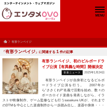
MENU
有形ランペイジ
有形ランペイジ
１
「
」に関連する
件の記事
有形ランペイジ、初のビルボードラ
イブ公演【有異義な時間】開催決定
2025年1月24日
音楽ニュース
有形ランペイジが自身初となるビルボ
ードライブ公演を行う。 2007年か
ら“ささくれP”名義で活動を始め、数々の
ボーカロイド楽曲を発表しながら、イラ
ストや映像制作、ゲーム監修なども行うsasakure.UKが、それまで
のDTMを中心とした楽曲制作から一歩踏み出し、楽器や身体・・・