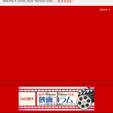
AMERICA TOUR 2026 “NEVER END …
続きを読む
more »