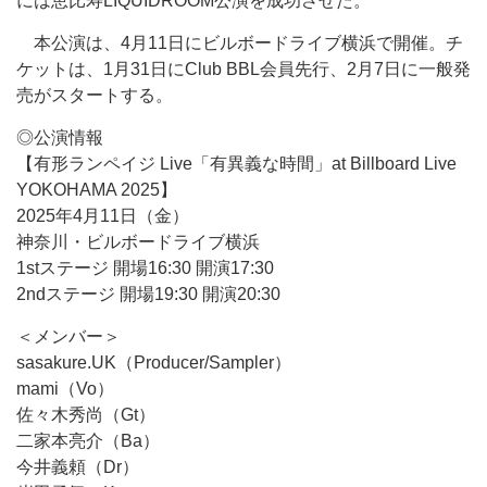
には恵比寿LIQUIDROOM公演を成功させた。
本公演は、4月11日にビルボードライブ横浜で開催。チ
ケットは、1月31日にClub BBL会員先行、2月7日に一般発
売がスタートする。
◎公演情報
【有形ランペイジ Live「有異義な時間」at Billboard Live
YOKOHAMA 2025】
2025年4月11日（金）
神奈川・ビルボードライブ横浜
1stステージ 開場16:30 開演17:30
2ndステージ 開場19:30 開演20:30
＜メンバー＞
sasakure.UK（Producer/Sampler）
mami（Vo）
佐々木秀尚（Gt）
二家本亮介（Ba）
今井義頼（Dr）