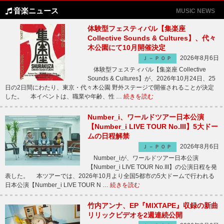
音楽ニュース
MUSIC NEWS
体験型フェスティバル【集楽座
Collective Sounds & Cultures】、代々
木公園にて10月開催決定
2026年8月6日
Ｊ－ＰＯＰ
体験型フェスティバル【集楽座 Collective
Sounds & Cultures】が、2026年10月24日、25
日の2日間にわたり、東京・代々木公園 野外ステージで開催されることが決定
した。 本イベントは、職業や年齢、性 …
続きを読む
Number_i、ワールドツアー日本公演
【Number_i LIVE TOUR No.III】5大ドー
ムの日程解禁
2026年8月6日
Ｊ－ＰＯＰ
Number_iが、ワールドツアー日本公演
【Number_i LIVE TOUR No.III】の公演日程を発
表した。 本ツアーでは、2026年10月より全国5都市の5大ドームで行われる
日本公演【Number_i LIVE TOUR N …
続きを読む
竹内アンナ、EP『MIXTAPE』収録の新曲
リリックビデオを2週連続公開