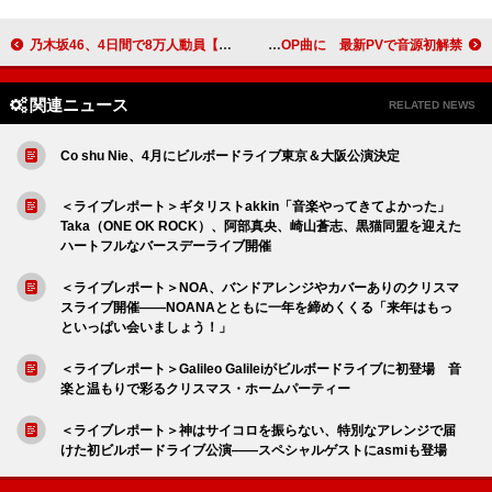
乃木坂46、4日間で8万人動員【12th YEAR BIRTHDAY LIVE】のライブBD＆DVDダイジェスト映像公開
ずっと真夜中でいいのに。、新曲「微熱魔」がアニメ『阿波連さん』第2期OP曲に 最新PVで音源初解禁
関連ニュース
RELATED NEWS
Co shu Nie、4月にビルボードライブ東京＆大阪公演決定
＜ライブレポート＞ギタリストakkin「音楽やってきてよかった」
Taka（ONE OK ROCK）、阿部真央、崎山蒼志、黒猫同盟を迎えた
ハートフルなバースデーライブ開催
＜ライブレポート＞NOA、バンドアレンジやカバーありのクリスマ
スライブ開催――NOANAとともに一年を締めくくる「来年はもっ
といっぱい会いましょう！」
＜ライブレポート＞Galileo Galileiがビルボードライブに初登場 音
楽と温もりで彩るクリスマス・ホームパーティー
＜ライブレポート＞神はサイコロを振らない、特別なアレンジで届
けた初ビルボードライブ公演――スペシャルゲストにasmiも登場