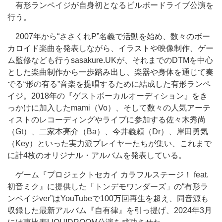
有形ランペイジが自身初となるビルボードライブ公演を
行う。
2007年から“ささくれP”名義で活動を始め、数々のボー
カロイド楽曲を発表しながら、イラストや映像制作、ゲー
ム監修なども行うsasakure.UKが、それまでのDTMを中心
とした楽曲制作から一歩踏み出し、楽器や身体を通じて奏
でる“形の有る”音楽を提唱するために結成した有形ランペ
イジ。2018年の『ゲストボーカルオーディション』をき
っかけに加入したmami（Vo）、そして数々の人気アーテ
ィストのレコーディングやライブに参加する佐々木秀尚
（Gt）、二家本亮介（Ba）、今井義頼（Dr）、岸田勇気
（Key）といった実力派プレイヤーたちが集い、これまで
に計4枚のオリジナル・アルバムを発表している。
ゲーム『プロジェクトセカイ カラフルステージ！ feat.
初音ミク』に提供した「トンデモワンダーズ」の“有形ラ
ンペイジver”はYouTubeで100万回再生を超え、同音源も
収録した最新アルバム『自有律』を引っ提げ、2024年3月