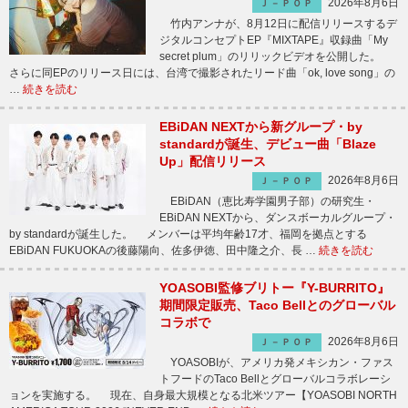
2026年8月6日
Ｊ－ＰＯＰ
竹内アンナが、8月12日に配信リリースするデ
ジタルコンセプトEP『MIXTAPE』収録曲「My
secret plum」のリリックビデオを公開した。
さらに同EPのリリース日には、台湾で撮影されたリード曲「ok, love song」の
…
続きを読む
EBiDAN NEXTから新グループ・by
standardが誕生、デビュー曲「Blaze
Up」配信リリース
2026年8月6日
Ｊ－ＰＯＰ
EBiDAN（恵比寿学園男子部）の研究生・
EBiDAN NEXTから、ダンスボーカルグループ・
by standardが誕生した。 メンバーは平均年齢17才、福岡を拠点とする
EBiDAN FUKUOKAの後藤陽向、佐多伊徳、田中隆之介、長 …
続きを読む
YOASOBI監修ブリトー『Y-BURRITO』
期間限定販売、Taco Bellとのグローバル
コラボで
2026年8月6日
Ｊ－ＰＯＰ
YOASOBIが、アメリカ発メキシカン・ファス
トフードのTaco Bellとグローバルコラボレーシ
ョンを実施する。 現在、自身最大規模となる北米ツアー【YOASOBI NORTH