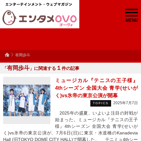
MENU
有岡歩斗
有岡歩斗
１
「
」に関連する
件の記事
ミュージカル『テニスの王子様』
4thシーズン 全国大会 青学(せいが
く)vs氷帝の東京公演が開幕
2025年7月7日
TOPICS
2025年の盛夏、いよいよ注目の対戦が
始まった。ミュージカル『テニスの王子
様』4thシーズン 全国大会 青学(せいが
く)vs氷帝の東京公演が、7月6日(日)に東京・水道橋のKanadevia
Hall (旧TOKYO DOME CITY HALL)で開幕した。 テニミュ4thシー