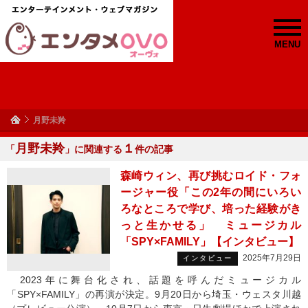
MENU
月野未羚
月野未羚
１
「
」に関連する
件の記事
森崎ウィン、再び挑むロイド・フォ
ージャー役「この2年の間にいろい
ろなところで学び、培った経験がき
っと生かせる」 ミュージカル
「SPY×FAMILY」【インタビュー】
2025年7月29日
インタビュー
2023年に舞台化され、話題を呼んだミュージカル
「SPY×FAMILY」の再演が決定。9月20日から埼玉・ウェスタ川越