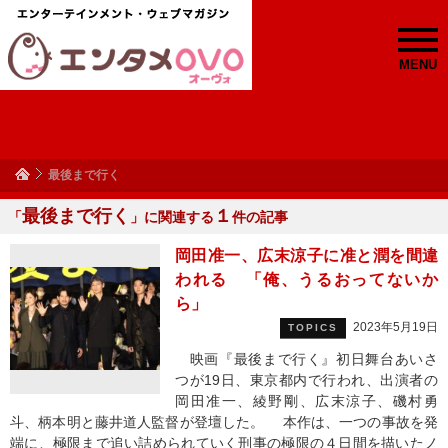
MENU
最後まで行く
最後まで行く
１
「
」に関連する
件の記事
岡田准一、広末涼子に准と潤を間違
われる 「俺、うるおってないか
ら」
2023年5月19日
TOPICS
映画『最後まで行く』初日舞台あいさ
つが19日、東京都内で行われ、出演者の
岡田准一、綾野剛、広末涼子、磯村勇
斗、柄本明と藤井道人監督が登壇した。 本作は、一つの事故を発
端に、極限まで追い詰められていく刑事の極限の４日間を描いたノ