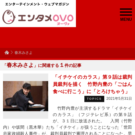
MENU
春木みさよ
春木みさよ
１
「
」に関連する
件の記事
「イチケイのカラス」第９話は裁判
員裁判を描く 竹野内豊の「ごはん
食べに行こう」に「とろけちゃう」
2021年5月31日
TOPICS
竹野内豊が主演するドラマ「イチケイ
のカラス」（フジテレビ系）の第９話
が、３１日に放送された。 入間（竹野
内）や坂間（黒木華）たち「イチケイ」が扱うことになった「世田
谷家政婦殺人事件」が、裁判員裁判で審理されることになった。早