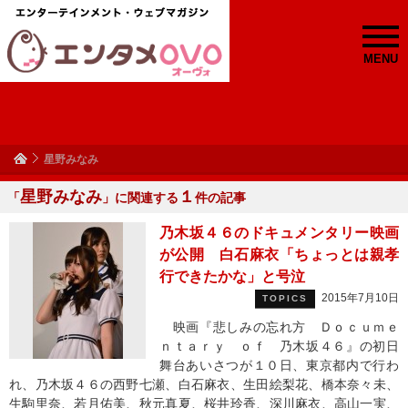
MENU
星野みなみ
星野みなみ
１
「
」に関連する
件の記事
乃木坂４６のドキュメンタリー映画
が公開 白石麻衣「ちょっとは親孝
行できたかな」と号泣
2015年7月10日
TOPICS
映画『悲しみの忘れ方 Ｄｏｃｕｍｅ
ｎｔａｒｙ ｏｆ 乃木坂４６』の初日
舞台あいさつが１０日、東京都内で行わ
れ、乃木坂４６の西野七瀬、白石麻衣、生田絵梨花、橋本奈々未、
生駒里奈、若月佑美、秋元真夏、桜井玲香、深川麻衣、高山一実、