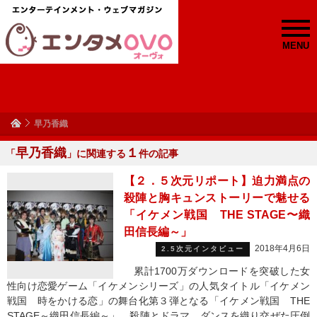
MENU
早乃香織
早乃香織
１
「
」に関連する
件の記事
【２．５次元リポート】迫力満点の
殺陣と胸キュンストーリーで魅せる
「イケメン戦国 THE STAGE〜織
田信長編～」
2018年4月6日
2.5次元インタビュー
累計1700万ダウンロードを突破した女
性向け恋愛ゲーム「イケメンシリーズ」の人気タイトル「イケメン
戦国 時をかける恋」の舞台化第３弾となる「イケメン戦国 THE
STAGE～織田信長編～」。殺陣とドラマ、ダンスを織り交ぜた圧倒