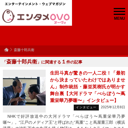
MENU
斎藤十郎兵衛
斎藤十郎兵衛
１
「
」に関連する
件の記事
生田斗真が驚きの一人二役！「最初
から決まっていたわけではありませ
ん」制作統括・藤並英樹氏が明かす
舞台裏【大河ドラマ「べらぼう〜蔦
重栄華乃夢噺〜」インタビュー】
2025年12月8日
インタビュー
NHKで好評放送中の大河ドラマ「べらぼう〜蔦重栄華乃夢
噺〜」。“江戸のメディア王”と呼ばれた“蔦重”こと蔦屋重三郎（横浜