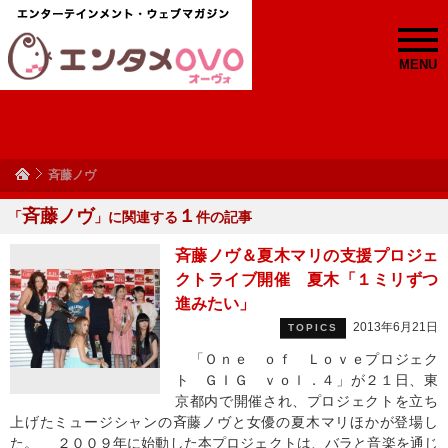
MENU
斉藤ノヴ
斉藤ノヴ
１
「
」に関連する
件の記事
斉藤ノヴ＆夏木マリの支援プロジェ
クトライブ開催 夏木「１ミリずつ
進みたい」
2013年6月21日
TOPICS
「Ｏｎｅ ｏｆ Ｌｏｖｅプロジェク
ト ＧＩＧ ｖｏｌ．４」が２１日、東
京都内で開催され、プロジェクトを立ち
上げたミュージシャンの斉藤ノヴと女優の夏木マリほかが登場し
た。 ２００９年に始動した本プロジェクトは、バラと音楽を通じ