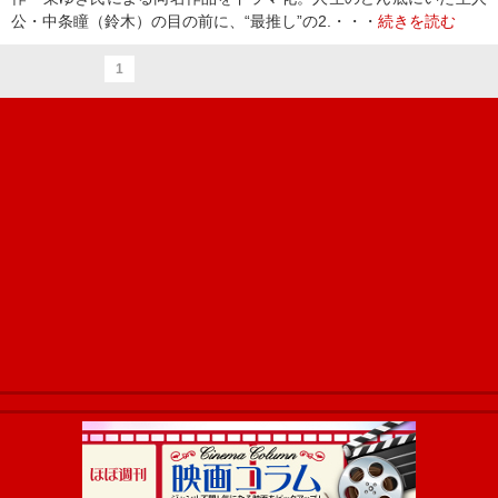
公・中条瞳（鈴木）の目の前に、“最推し”の2.・・・
続きを読む
1