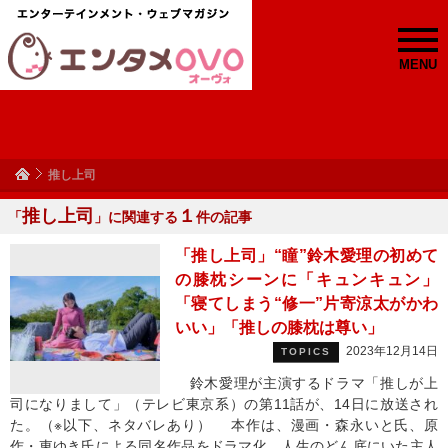
MENU
推し上司
推し上司
１
「
」に関連する
件の記事
「推し上司」“瞳”鈴木愛理の初めて
の膝枕シーンに「キュンキュン」
「寝てしまう“修一”片寄涼太がかわ
いい」「推しの膝枕は尊い」
2023年12月14日
TOPICS
鈴木愛理が主演するドラマ「推しが上
司になりまして」（テレビ東京系）の第11話が、14日に放送され
た。（※以下、ネタバレあり） 本作は、漫画・森永いと氏、原
作・東ゆき氏による同名作品をドラマ化。人生のどん底にいた主人