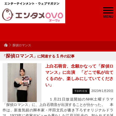
MENU
探偵ロマンス
探偵ロマンス
１
「
」に関連する
件の記事
上白石萌音、念願かなって「探偵ロ
マンス」に出演 「どこで私が出て
くるのか、楽しみにしていてくださ
い」
2023年1月20日
TOPICS
１月21日放送開始のNHK土曜ドラマ
「探偵ロマンス」に、上白石萌音が出演することが分かった。 本
作は、新進気鋭の脚本家・坪田文氏が書き下ろすオリジナルドラ
マ。1923年に作家デビューを果たした江戸川乱歩の、知られざる誕