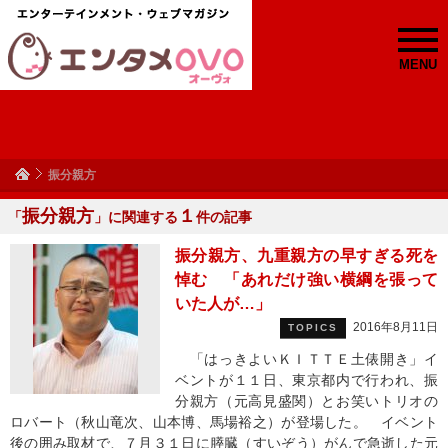
MENU
振分親方
振分親方
１
「
」に関連する
件の記事
振分親方、九重親方の早すぎる死を
悼む 「あれだけ強い横綱を張って
いた人が…」
2016年8月11日
TOPICS
「はっきよいＫＩＴＴＥ土俵開き」イ
ベントが１１日、東京都内で行われ、振
分親方（元高見盛関）とお笑いトリオの
ロバート（秋山竜次、山本博、馬場裕之）が登場した。 イベント
後の囲み取材で、７月３１日に膵臓（すいぞう）がんで急逝した元