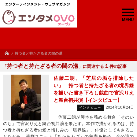
MENU
持つ者と持たざる者の間の溝
持つ者と持たざる者の間の溝
１
「
」に関連する
件の記事
佐藤二朗、「芝居の垢を排除した
い」 持つ者と持たざる者の境界線
を描いた書き下ろし戯曲で宮沢りえ
と舞台初共演【インタビュー】
2024年10月24日
インタビュー
佐藤二朗が脚本を務める舞台「そのい
のち」で宮沢りえと舞台初共演を果たす。本作で描かれるのは、持
つ者と持たざる者の愛と憎しみの「境界線」。俳優としてもさるこ
とながら、演劇ユニット「ちからわざ」の主宰を務め、全公演で