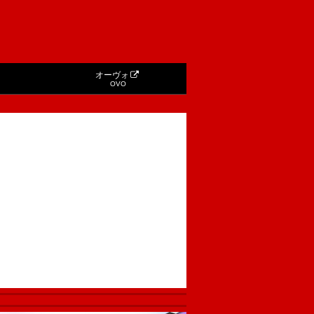
オーヴォ
OVO