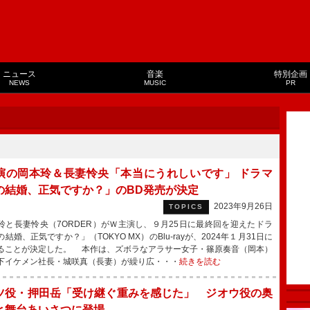
ニュース
音楽
特別企画
NEWS
MUSIC
PR
演の岡本玲＆長妻怜央「本当にうれしいです」 ドラマ
の結婚、正気ですか？」のBD発売が決定
2023年9月26日
TOPICS
と長妻怜央（7ORDER）がＷ主演し、９月25日に最終回を迎えたドラ
結婚、正気ですか？」（TOKYO MX）のBlu-rayが、2024年１月31日に
ることが決定した。 本作は、ズボラなアラサー女子・篠原奏音（岡本）
下イケメン社長・城咲真（長妻）が繰り広・・・
続きを読む
ツ役・押田岳「受け継ぐ重みを感じた」 ジオウ役の奥
と舞台あいさつに登場