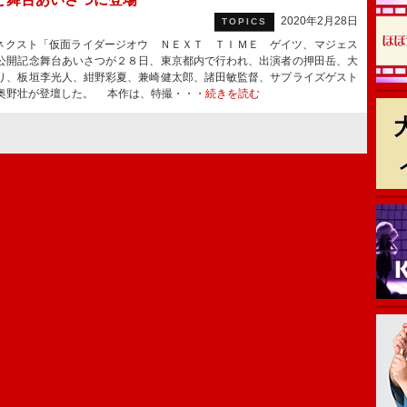
2020年2月28日
TOPICS
クスト「仮面ライダージオウ ＮＥＸＴ ＴＩＭＥ ゲイツ、マジェス
公開記念舞台あいさつが２８日、東京都内で行われ、出演者の押田岳、大
り、板垣李光人、紺野彩夏、兼崎健太郎、諸田敏監督、サプライズゲスト
奥野壮が登壇した。 本作は、特撮・・・
続きを読む