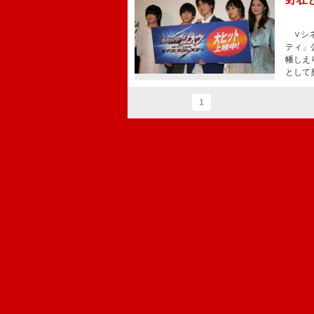
∨シネ
ティ」
幡しえ
として
1