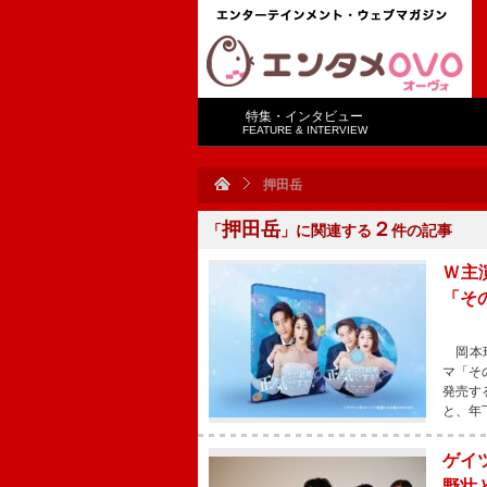
特集・インタビュー
FEATURE & INTERVIEW
押田岳
押田岳
２
「
」に関連する
件の記事
Ｗ主
「そ
岡本玲
マ「その
発売す
と、年
ゲイ
野壮