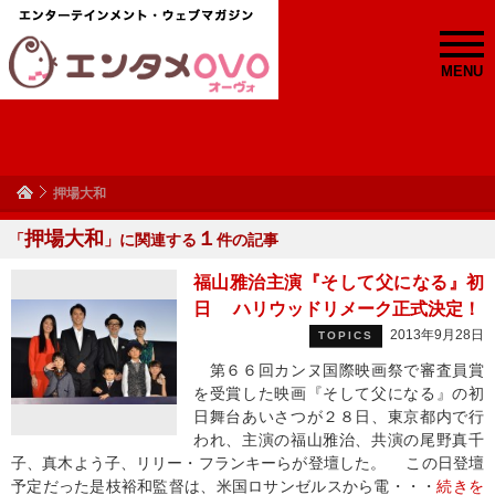
MENU
押場大和
押場大和
１
「
」に関連する
件の記事
福山雅治主演『そして父になる』初
日 ハリウッドリメーク正式決定！
2013年9月28日
TOPICS
第６６回カンヌ国際映画祭で審査員賞
を受賞した映画『そして父になる』の初
日舞台あいさつが２８日、東京都内で行
われ、主演の福山雅治、共演の尾野真千
子、真木よう子、リリー・フランキーらが登壇した。 この日登壇
予定だった是枝裕和監督は、米国ロサンゼルスから電・・・
続きを