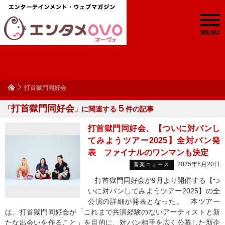
MENU
打首獄門同好会
打首獄門同好会
５
「
」に関連する
件の記事
打首獄門同好会、【ついに対バンし
てみようツアー2025】全対バン発
表 ファイナルのワンマンも決定
2025年6月20日
音楽ニュース
打首獄門同好会が9月より開催する【つ
いに対バンしてみようツアー2025】の全
公演の詳細が発表となった。 本ツアー
は、打首獄門同好会が「これまで共演経験のないアーティストと新
たな出会いを作ること」を目的に、対バン相手を広く公募した新企