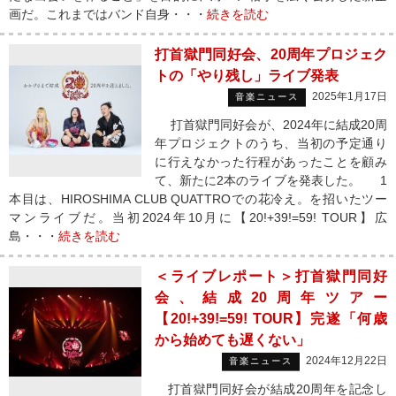
画だ。これまではバンド自身・・・
続きを読む
打首獄門同好会、20周年プロジェク
トの「やり残し」ライブ発表
2025年1月17日
音楽ニュース
打首獄門同好会が、2024年に結成20周
年プロジェクトのうち、当初の予定通り
に行えなかった行程があったことを顧み
て、新たに2本のライブを発表した。 1
本目は、HIROSHIMA CLUB QUATTROでの花冷え。を招いたツー
マンライブだ。当初2024年10月に【20!+39!=59! TOUR】広
島・・・
続きを読む
＜ライブレポート＞打首獄門同好
会、結成20周年ツアー
【20!+39!=59! TOUR】完遂「何歳
から始めても遅くない」
2024年12月22日
音楽ニュース
打首獄門同好会が結成20周年を記念し