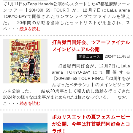
て1月11日のZepp Haneda公演からスタートした47都道府県ツーマ
ンツアー【20!+39!=59! TOUR】が、12月7日にLaLa arena
TOKYO-BAYで開催されたワンマンライブでファイナルを迎え
た。 20年間の活動を凝縮したセットリストが用意され、ス
ペ・・・
続きを読む
打首獄門同好会、ツアーファイナル
メインビジュアル公開
2024年11月8日
音楽ニュース
打首獄門同好会が、12月7日にLaLa
arena TOKYO-BAYにて開催する
【20!+39!=59!TOUR FINAL「20周年をが
んばったベテラン」】のメインビジュア
ルを公開した。 結成20周年として精力的に活動を行ってきた
2024年の様々な出来事がまとめられた1枚となっている。 なお、
こ・・・
続きを読む
ポカリスエットの夏フェスムービー
が公開、今年は打首獄門同好会とコ
ラボ！