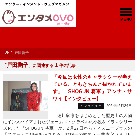
MENU
戸田鞠子
戸田鞠子
１
「
」に関連する
件の記事
「今回は女性のキャラクターが考え
ていることもきちんと描かれていま
す」「SHOGUN 将軍」アンナ・サ
ワイ【インタビュー】
2024年2月26日
インタビュー
徳川家康をはじめとした歴史上の人物
にインスパイアされたジェームズ・クラベルの小説をドラマシリー
ズ化した「SHOGUN 将軍」が、2月27日からディズニープラスの
「スター」で独占配信される。戦国一の武将・吉井虎永（真田広