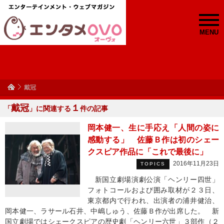
MENU
戴冠
戴冠
１
「
」に関連する
件の記事
岡本健一、生に手応え「人間の姿に
感動する」 佐藤Ｂ作は初のシェー
クスピア作品に「これで最後に」
2016年11月23日
TOPICS
新国立劇場演劇公演「ヘンリー四世」
フォトコールおよび囲み取材が２３日、
東京都内で行われ、出演者の浦井健治、
岡本健一、ラサール石井、中嶋しゅう、佐藤Ｂ作が出席した。 新
国立劇場ではシェークスピアの歴史劇「ヘンリー六世」３部作（２