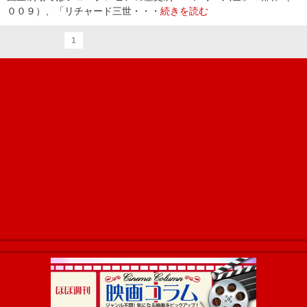
００９）、「リチャード三世・・・
続きを読む
1