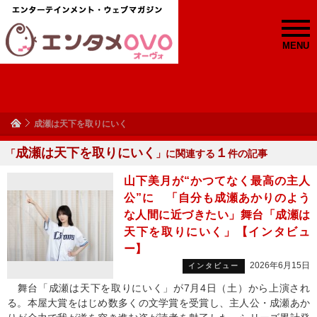
MENU
成瀬は天下を取りにいく
成瀬は天下を取りにいく
１
「
」に関連する
件の記事
山下美月が“かつてなく最高の主人
公”に 「自分も成瀬あかりのよう
な人間に近づきたい」舞台「成瀬は
天下を取りにいく」【インタビュ
ー】
2026年6月15日
インタビュー
舞台「成瀬は天下を取りにいく」が7月4日（土）から上演され
る。本屋大賞をはじめ数多くの文学賞を受賞し、主人公・成瀬あか