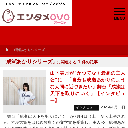
MENU
成瀬あかりシリーズ
成瀬あかりシリーズ
１
「
」に関連する
件の記事
山下美月が“かつてなく最高の主人
公”に 「自分も成瀬あかりのよう
な人間に近づきたい」舞台「成瀬は
天下を取りにいく」【インタビュ
ー】
2026年6月15日
インタビュー
舞台「成瀬は天下を取りにいく」が7月4日（土）から上演され
る。本屋大賞をはじめ数多くの文学賞を受賞し、主人公・成瀬あか